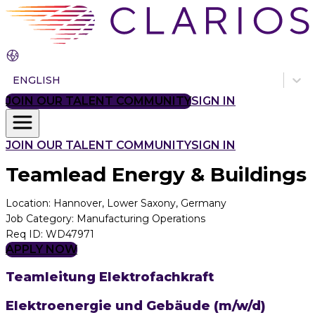
ENGLISH
JOIN OUR TALENT COMMUNITY
SIGN IN
JOIN OUR TALENT COMMUNITY
SIGN IN
Teamlead Energy & Buildings
Location
:
Hannover, Lower Saxony, Germany
Job Category
:
Manufacturing Operations
Req ID
:
WD47971
APPLY NOW
Teamleitung Elektrofachkraft
Elektroenergie und Gebäude (m/w/d)