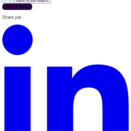
Back to job search
APPLY NOW
Share job