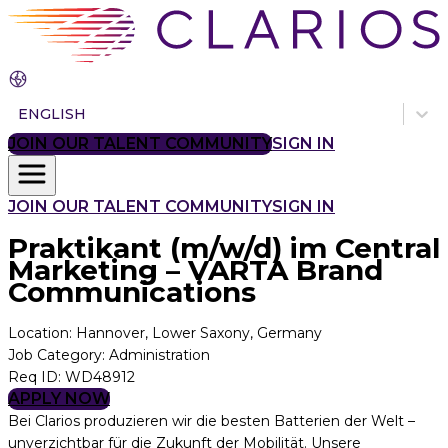
ENGLISH
JOIN OUR TALENT COMMUNITY
SIGN IN
JOIN OUR TALENT COMMUNITY
SIGN IN
Praktikant (m/w/d) im Central
Marketing – VARTA Brand
Communications
Location
:
Hannover, Lower Saxony, Germany
Job Category
:
Administration
Req ID
:
WD48912
APPLY NOW
Bei Clarios produzieren wir die besten Batterien der Welt –
unverzichtbar für die Zukunft der Mobilität. Unsere