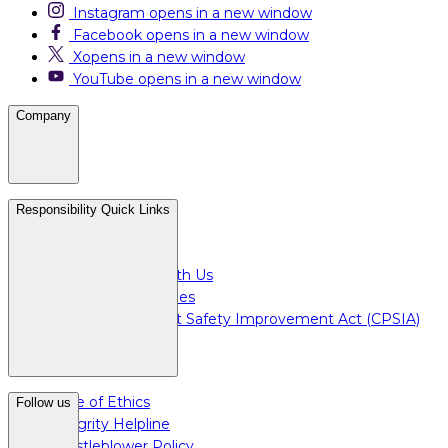
Instagram
opens in a new window
Facebook
opens in a new window
X
opens in a new window
YouTube
opens in a new window
Company
Careers
Responsibility Quick Links
Media & Press
For Investors
Doing Business with Us
For Plant Employees
Consumer Product Safety Improvement Act (CPSIA)
Code of Ethics
Follow us
Integrity Helpline
Whistleblower Policy