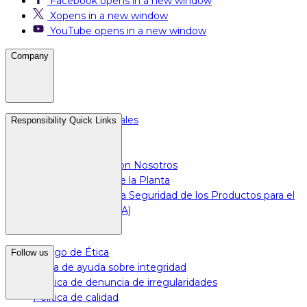
Facebook
opens in a new window
X
opens in a new window
YouTube
opens in a new window
Company
Carreras Profesionales
Responsibility Quick Links
Medios y Prensa
Para Inversionistas
Hacer Negocios con Nosotros
Para Empleados de la Planta
Ley de Mejora de la Seguridad de los Productos para el
Consumidor (CPSIA)
Código de Ética
Follow us
Línea de ayuda sobre integridad
Política de denuncia de irregularidades
Política de calidad